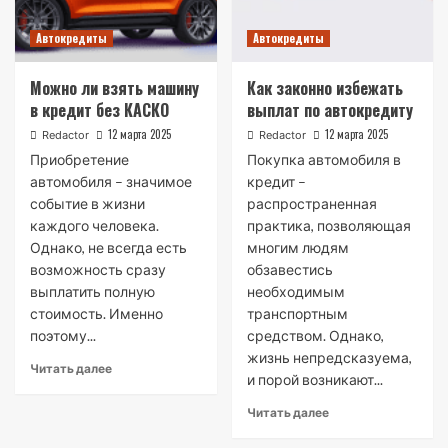
Автокредиты
Автокредиты
Можно ли взять машину
Как законно избежать
в кредит без КАСКО
выплат по автокредиту
12 марта 2025
12 марта 2025
Redactor
Redactor
Приобретение
Покупка автомобиля в
автомобиля – значимое
кредит –
событие в жизни
распространенная
каждого человека.
практика, позволяющая
Однако, не всегда есть
многим людям
возможность сразу
обзавестись
выплатить полную
необходимым
стоимость. Именно
транспортным
поэтому...
средством. Однако,
жизнь непредсказуема,
Читать далее
и порой возникают...
Читать далее