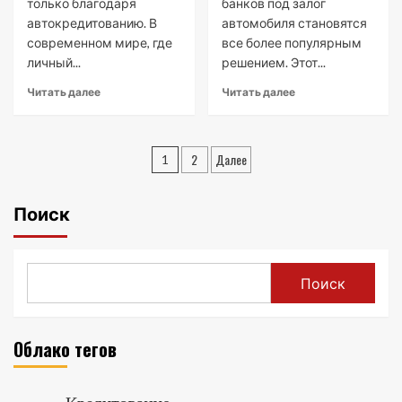
только благодаря
банков под залог
автокредитованию. В
автомобиля становятся
современном мире, где
все более популярным
личный...
решением. Этот...
Читать далее
Читать далее
Пагинация
2
Далее
1
записей
Поиск
Поиск
Облако тегов