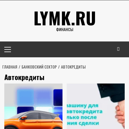
Перейти
LYMK.RU
к
содержимому
ФИНАНСЫ
Основное
меню
ГЛАВНАЯ
БАНКОВСКИЙ СЕКТОР
АВТОКРЕДИТЫ
Автокредиты