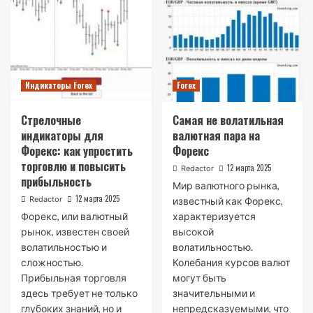
Индикаторы Forex
Forex
Стрелочные
Самая не волатильная
индикаторы для
валютная пара на
Форекс: как упростить
Форекс
торговлю и повысить
12 марта 2025
Redactor
прибыльность
Мир валютного рынка,
12 марта 2025
Redactor
известный как Форекс,
Форекс, или валютный
характеризуется
рынок, известен своей
высокой
волатильностью и
волатильностью.
сложностью.
Колебания курсов валют
Прибыльная торговля
могут быть
здесь требует не только
значительными и
глубоких знаний, но и
непредсказуемыми, что