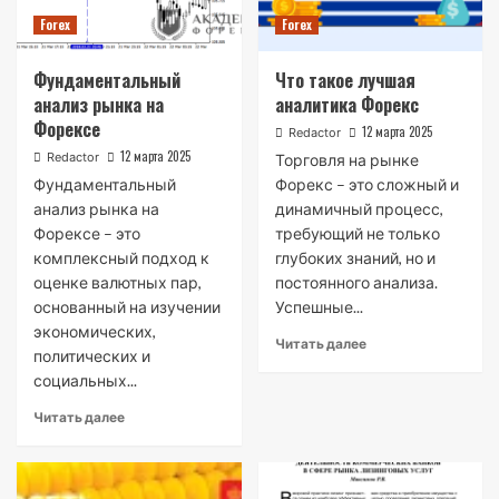
Forex
Forex
Фундаментальный
Что такое лучшая
анализ рынка на
аналитика Форекс
Форексе
12 марта 2025
Redactor
12 марта 2025
Redactor
Торговля на рынке
Фундаментальный
Форекс – это сложный и
анализ рынка на
динамичный процесс,
Форексе – это
требующий не только
комплексный подход к
глубоких знаний, но и
оценке валютных пар,
постоянного анализа.
основанный на изучении
Успешные...
экономических,
Читать далее
политических и
социальных...
Читать далее