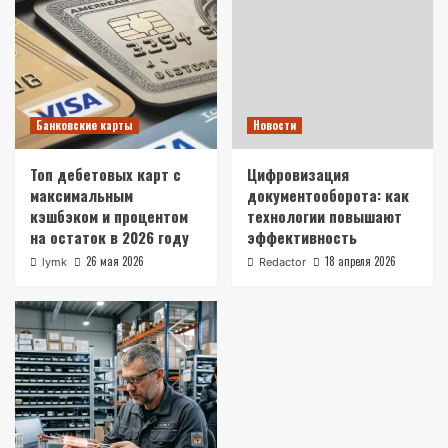
Банковские карты
Топ дебетовых карт с максимальным
кэшбэком и процентом на остаток в 2026
году
3
Банковские карты
Новости
Новости
Цифровизация документооборота: как
Топ дебетовых карт с
Цифровизация
технологии повышают эффективность
4
максимальным
документооборота: как
кэшбэком и процентом
технологии повышают
на остаток в 2026 году
эффективность
Бизнес
Бизнес на поставках промышленной
26 мая 2026
18 апреля 2026
lymk
Redactor
электроники: расчет рентабельности и
выигрыш тендера на газовые разрядники
5