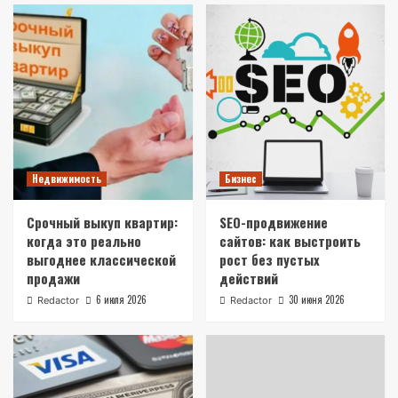
Новости
Цифровизация документооборота: как
технологии повышают эффективность
4
Бизнес
Бизнес на поставках промышленной
электроники: расчет рентабельности и
выигрыш тендера на газовые разрядники
5
Недвижимость
Бизнес
Срочный выкуп квартир:
SEO-продвижение
Недвижимость
когда это реально
сайтов: как выстроить
Срочный выкуп квартир: когда это реально
выгоднее классической
рост без пустых
выгоднее классической продажи
1
продажи
действий
6 июля 2026
30 июня 2026
Redactor
Redactor
Бизнес
SEO-продвижение сайтов: как выстроить
рост без пустых действий
2