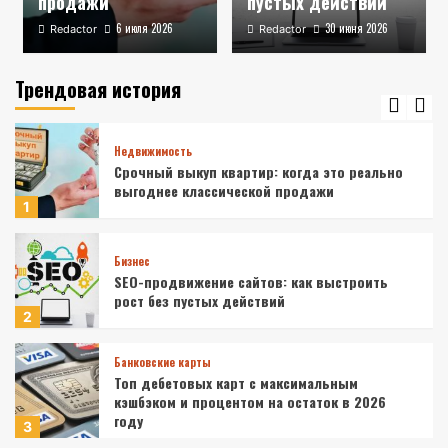
продажи
пустых действий
6 июля 2026
30 июня 2026
Redactor
Redactor
Бизнес
Бизнес на поставках промышленной
электроники: расчет рентабельности и
Трендовая история
выигрыш тендера на газовые разрядники
5
Недвижимость
Срочный выкуп квартир: когда это реально
выгоднее классической продажи
1
Бизнес
SEO-продвижение сайтов: как выстроить
рост без пустых действий
2
Банковские карты
Топ дебетовых карт с максимальным
кэшбэком и процентом на остаток в 2026
году
3