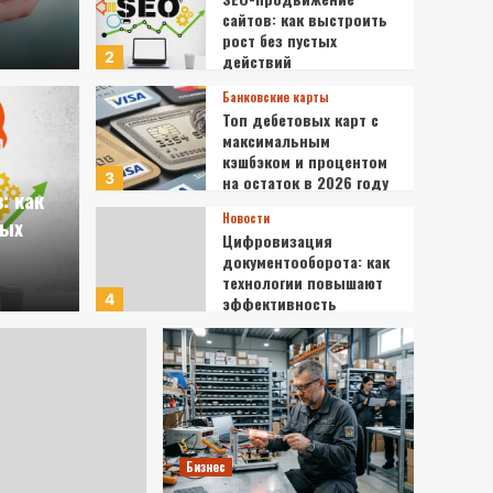
сайтов: как выстроить
рост без пустых
2
действий
Банковские
Банковские карты
Топ 
Топ дебетовых карт с
максимальным
ие сайтов: как
кэшбэком и процентом
кэшб
3
на остаток в 2026 году
: как
т без пустых действий
2026
Новости
тых
Цифровизация
документооборота: как
26
lymk
технологии повышают
4
эффективность
Бизнес
Бизнес на поставках
промышленной
электроники: расчет
5
рентабельности и
выигрыш тендера на
Недвижимость
газовые разрядники
Бизнес
Срочный выкуп