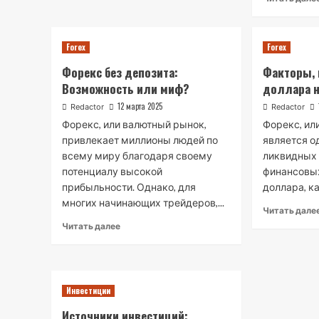
Forex
Forex
Форекс без депозита:
Факторы, 
Возможность или миф?
доллара н
12 марта 2025
Redactor
Redactor
Форекс, или валютный рынок,
Форекс, ил
привлекает миллионы людей по
является о
всему миру благодаря своему
ликвидных
потенциалу высокой
финансовых
прибыльности. Однако, для
доллара, к
многих начинающих трейдеров,...
Читать дале
Читать далее
Инвестиции
Источники инвестиций: