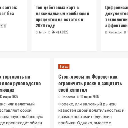
 сайтов:
Топ дебетовых карт с
Цифровиза
ост без
максимальным кэшбэком и
документоо
й
процентом на остаток в
технологи
2026 году
эффективн
 2026
26 мая 2026
lymk
Redactor
Forex
 торговать на
Стоп-лоссы на Форекс: как
олное руководство
ограничить риски и защитить
нающих
свой капитал
12 марта 2025
12 марта 2025
Redactor
кс, или валютный
Форекс, или валютный рынок,
дставляет собой
известен своей волатильностью и
изованную глобальную
возможностями получения
где происходит обмен
прибыли. Однако, вместе с