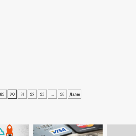
89
91
92
93
96
Далее
90
…