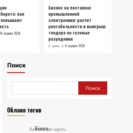
квартир: когда это
ция
Бизнес на поставках
реально выгоднее
борота: как
1
промышленной
классической продажи
и повышают
электроники: расчет
Бизнес
ость
рентабельности и выигрыш
SEO-продвижение
тендера на газовые
18 апреля 2026
сайтов: как выстроить
разрядники
рост без пустых
2
6 апреля 2026
действий
lymk
Банковские карты
Топ дебетовых карт с
Поиск
максимальным
кэшбэком и процентом
3
на остаток в 2026 году
Поиск
Новости
Цифровизация
документооборота: как
технологии повышают
Облако тегов
4
эффективность
Бизнес
Бизнес на поставках