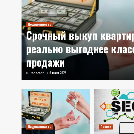
ной
Недвижимость
ости
Срочный выкуп квартир
реально выгоднее клас
продажи
6 июля 2026
Redactor
Недвижимость
Бизнес