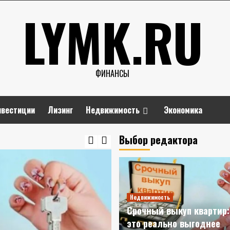
LYMK.RU
ФИНАНСЫ
нвестиции
Лизинг
Недвижимость
Экономика
Выбор редактора
Недвижимость
Срочный выкуп квартир:
это реально выгоднее