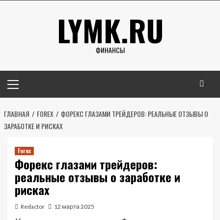
Перейти
LYMK.RU
к
содержимому
ФИНАНСЫ
Основное
меню
ГЛАВНАЯ
FOREX
ФОРЕКС ГЛАЗАМИ ТРЕЙДЕРОВ: РЕАЛЬНЫЕ ОТЗЫВЫ О
ЗАРАБОТКЕ И РИСКАХ
Forex
Форекс глазами трейдеров:
реальные отзывы о заработке и
рисках
Redactor
12 марта 2025