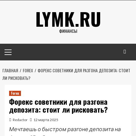
Перейти
LYMK.RU
к
содержимому
ФИНАНСЫ
Основное
меню
ГЛАВНАЯ
FOREX
ФОРЕКС СОВЕТНИКИ ДЛЯ РАЗГОНА ДЕПОЗИТА: СТОИТ
ЛИ РИСКОВАТЬ?
Forex
Форекс советники для разгона
депозита: стоит ли рисковать?
Redactor
12 марта 2025
Мечтаешь о быстром разгоне депозита на