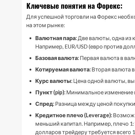
Ключевые понятия на Форекс:
Для успешной торговли на Форекс необ
на этом рынке:
Валютная пара:
Две валюты, одна из к
Например, EUR/USD (евро против дол
Базовая валюта:
Первая валюта в вал
Котируемая валюта:
Вторая валюта в
Курс валюты:
Цена одной валюты, вы
Пункт (pip):
Минимальное изменение 
Спред:
Разница между ценой покупки (
Кредитное плечо (Leverage):
Возможн
меньший капитал. Например, плечо 1:1
долларов трейдеру требуется всего 1