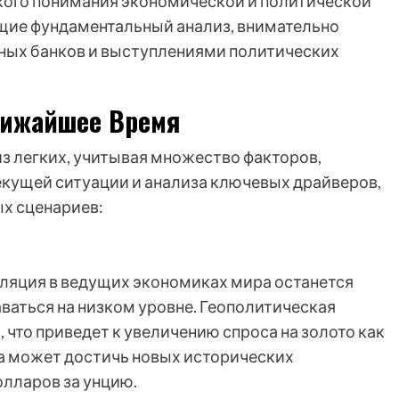
кого понимания экономической и политической
ющие фундаментальный анализ, внимательно
ьных банков и выступлениями политических
лижайшее Время
из легких, учитывая множество факторов,
текущей ситуации и анализа ключевых драйверов,
х сценариев:
фляция в ведущих экономиках мира останется
аваться на низком уровне. Геополитическая
 что приведет к увеличению спроса на золото как
ота может достичь новых исторических
олларов за унцию.