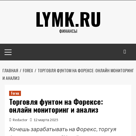
Перейти
LYMK.RU
к
содержимому
ФИНАНСЫ
Основное
меню
ГЛАВНАЯ
FOREX
ТОРГОВЛЯ ФУНТОМ НА ФОРЕКСЕ: ОНЛАЙН МОНИТОРИНГ
И АНАЛИЗ
Forex
Торговля фунтом на Форексе:
онлайн мониторинг и анализ
Redactor
12 марта 2025
Хочешь зарабатывать на Форекс, торгуя