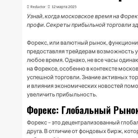
Redactor
12 марта 2025
Узнай, когда московское время на Форек
профи. Секреты прибыльной торговли зд
Форекс, или валютный рынок, функционир
предоставляя трейдерам возможность уч
любое время. Однако, не все часы один
на Форексе, особенно в контексте моск
успешной торговли. Знание активных то
и влияния экономических новостей помо
увеличить прибыльность.
Форекс: Глобальный Рынок
Форекс – это децентрализованный глоба
друга. В отличие от фондовых бирж, ко