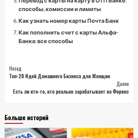
Перевод с карты на карту в ОТП Банке:
способы, комиссии и лимиты
Как узнать номер карты Почта Банк
Как пополнить счет с карты Альфа-
Банка: все способы
Post
Назад
Топ-20 Идей Домашнего Бизнеса для Женщин
Navigation
Далее
Есть ли кто-то, кто реально зарабатывает на Форекс
Больше историй