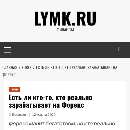
Перейти
LYMK.RU
к
содержимому
ФИНАНСЫ
Основное
меню
ГЛАВНАЯ
FOREX
ЕСТЬ ЛИ КТО-ТО, КТО РЕАЛЬНО ЗАРАБАТЫВАЕТ НА
ФОРЕКС
Forex
Есть ли кто-то, кто реально
зарабатывает на Форекс
Redactor
12 марта 2025
Форекс манит богатством, но кто реально